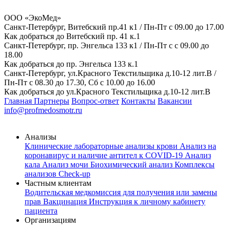
ООО «ЭкоМед»
Санкт-Петербург, Витебский пр.41 к1 / Пн-Пт с 09.00 до 17.00
Как добраться до Витебский пр. 41 к.1
Санкт-Петербург, пр. Энгельса 133 к1 / Пн-Пт с с 09.00 до
18.00
Как добраться до пр. Энгельса 133 к.1
Санкт-Петербург, ул.Красного Текстильщика д.10-12 лит.В /
Пн-Пт с 08.30 до 17.30, Сб с 10.00 до 16.00
Как добраться до ул.Красного Текстильщика д.10-12 лит.В
Главная
Партнеры
Вопрос-ответ
Контакты
Вакансии
info@profmedosmotr.ru
Анализы
Клинические лабораторные анализы крови
Анализ на
коронавирус и наличие антител к COVID-19
Анализ
кала
Анализ мочи
Биохимический анализ
Комплексы
анализов Check-up
Частным клиентам
Водительская медкомиссия для получения или замены
прав
Вакцинация
Инструкция к личному кабинету
пациента
Организациям