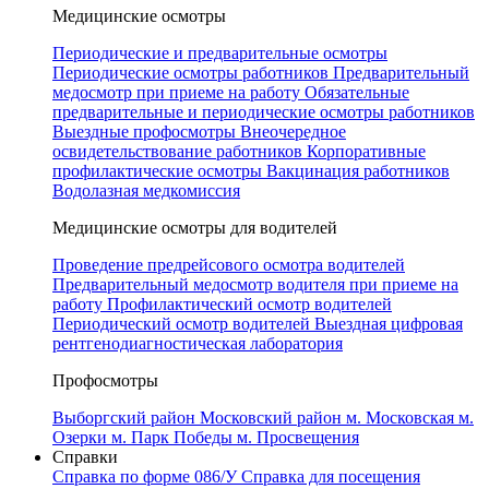
Медицинские осмотры
Периодические и предварительные осмотры
Периодические осмотры работников
Предварительный
медосмотр при приеме на работу
Обязательные
предварительные и периодические осмотры работников
Выездные профосмотры
Внеочередное
освидетельствование работников
Корпоративные
профилактические осмотры
Вакцинация работников
Водолазная медкомиссия
Медицинские осмотры для водителей
Проведение предрейсового осмотра водителей
Предварительный медосмотр водителя при приеме на
работу
Профилактический осмотр водителей
Периодический осмотр водителей
Выездная цифровая
рентгенодиагностическая лаборатория
Профосмотры
Выборгский район
Московский район
м. Московская
м.
Озерки
м. Парк Победы
м. Просвещения
Справки
Справка по форме 086/У
Справка для посещения