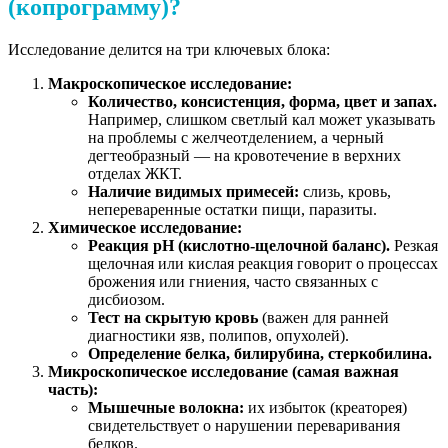
(копрограмму)?
Исследование делится на три ключевых блока:
Макроскопическое исследование:
Количество, консистенция, форма, цвет и запах.
Например, слишком светлый кал может указывать
на проблемы с желчеотделением, а черный
дегтеобразный — на кровотечение в верхних
отделах ЖКТ.
Наличие видимых примесей:
слизь, кровь,
непереваренные остатки пищи, паразиты.
Химическое исследование:
Реакция pH (кислотно-щелочной баланс).
Резкая
щелочная или кислая реакция говорит о процессах
брожения или гниения, часто связанных с
дисбиозом.
Тест на скрытую кровь
(важен для ранней
диагностики язв, полипов, опухолей).
Определение белка, билирубина, стеркобилина.
Микроскопическое исследование (самая важная
часть):
Мышечные волокна:
их избыток (креаторея)
свидетельствует о нарушении переваривания
белков.