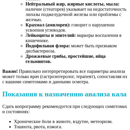
Нейтральный жир, жирные кислоты, мыла:
наличие (стеаторея) указывает на недостаточность
липазы поджелудочной железы или проблемы с
желчью.
Крахмал (амилорея):
говорит о нарушении
усвоения углеводов.
Лейкоциты и эпителий:
маркеры воспаления в
кишечнике.
Йодофильная флора:
может быть признаком
дисбактериоза.
Дрожжевые грибы, простейшие, яйца
гельминтов.
Важно!
Правильно интерпретировать все параметры анализа
может только врач (гастроэнтеролог, терапевт), сопоставляя их
с вашими симптомами и данными осмотра.
Показания к назначению анализа кала
Сдать копрограмму рекомендуется при следующих симптомах
и состояниях:
Хронические боли в животе, вздутие, метеоризм.
Тошнота, рвота, изжога.