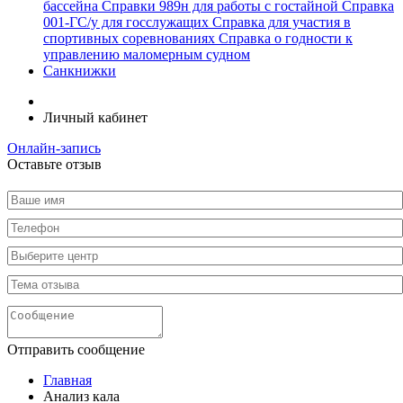
бассейна
Справки 989н для работы c гостайной
Справка
001-ГС/у для госслужащих
Справка для участия в
спортивных соревнованиях
Справка о годности к
управлению маломерным судном
Санкнижки
Личный кабинет
Онлайн-запись
Оставьте отзыв
Отправить сообщение
Главная
Анализ кала