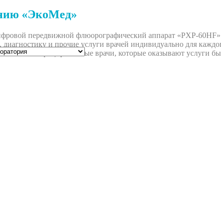
нию «ЭкоМед»
ровой передвижной флюорографический аппарат «PXP-60HF» с 
 диагностику и прочие услуги врачей индивидуально для каждог
высококвалифицированные врачи, которые оказывают услуги бы