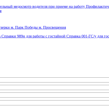
ельный медосмотр водителя при приеме на работу
Профилактич
я
Озерки
м. Парк Победы
м. Просвещения
а
Справки 989н для работы c гостайной
Справка 001-ГС/у для г