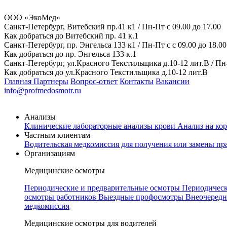
ООО «ЭкоМед»
Санкт-Петербург, Витебский пр.41 к1 / Пн-Пт с 09.00 до 17.00
Как добраться до Витебский пр. 41 к.1
Санкт-Петербург, пр. Энгельса 133 к1 / Пн-Пт с с 09.00 до 18.00
Как добраться до пр. Энгельса 133 к.1
Санкт-Петербург, ул.Красного Текстильщика д.10-12 лит.В / Пн-П
Как добраться до ул.Красного Текстильщика д.10-12 лит.В
Главная
Партнеры
Вопрос-ответ
Контакты
Вакансии
info@profmedosmotr.ru
Анализы
Клинические лабораторные анализы крови
Анализ на ко
Частным клиентам
Водительская медкомиссия для получения или замены пр
Организациям
Медицинские осмотры
Периодические и предварительные осмотры
Периодическ
осмотры работников
Выездные профосмотры
Внеочередн
медкомиссия
Медицинские осмотры для водителей