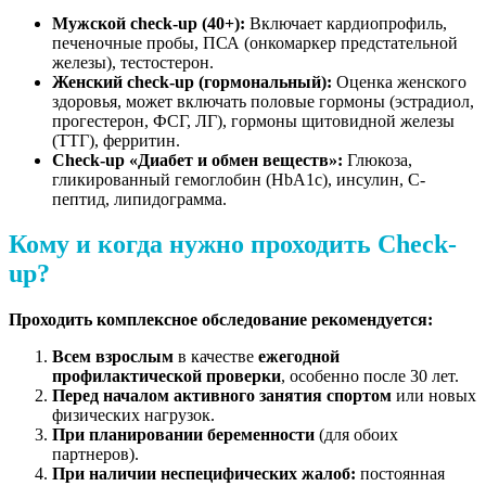
Мужской check-up (40+):
Включает кардиопрофиль,
печеночные пробы, ПСА (онкомаркер предстательной
железы), тестостерон.
Женский check-up (гормональный):
Оценка женского
здоровья, может включать половые гормоны (эстрадиол,
прогестерон, ФСГ, ЛГ), гормоны щитовидной железы
(ТТГ), ферритин.
Check-up «Диабет и обмен веществ»:
Глюкоза,
гликированный гемоглобин (HbA1c), инсулин, С-
пептид, липидограмма.
Кому и когда нужно проходить Check-
up?
Проходить комплексное обследование рекомендуется:
Всем взрослым
в качестве
ежегодной
профилактической проверки
, особенно после 30 лет.
Перед началом активного занятия спортом
или новых
физических нагрузок.
При планировании беременности
(для обоих
партнеров).
При наличии неспецифических жалоб:
постоянная