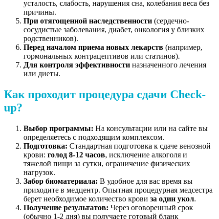
усталость, слабость, нарушения сна, колебания веса без
причины.
При отягощенной наследственности
(сердечно-
сосудистые заболевания, диабет, онкология у близких
родственников).
Перед началом приема новых лекарств
(например,
гормональных контрацептивов или статинов).
Для контроля эффективности
назначенного лечения
или диеты.
Как проходит процедура сдачи Check-
up?
Выбор программы:
На консультации или на сайте вы
определяетесь с подходящим комплексом.
Подготовка:
Стандартная подготовка к сдаче венозной
крови:
голод 8-12 часов
, исключение алкоголя и
тяжелой пищи за сутки, ограничение физических
нагрузок.
Забор биоматериала:
В удобное для вас время вы
приходите в медцентр. Опытная процедурная медсестра
берет необходимое количество крови
за один укол
.
Получение результатов:
Через оговоренный срок
(обычно 1-2 дня) вы получаете готовый бланк