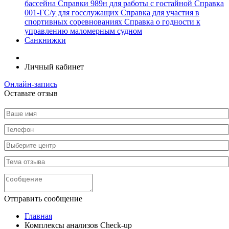
бассейна
Справки 989н для работы c гостайной
Справка
001-ГС/у для госслужащих
Справка для участия в
спортивных соревнованиях
Справка о годности к
управлению маломерным судном
Санкнижки
Личный кабинет
Онлайн-запись
Оставьте отзыв
Отправить сообщение
Главная
Комплексы анализов Check-up