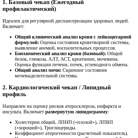
1. Базовый чекап (Ежегодный
профилактический)
Идеален для регулярной диспансеризации здоровых людей.
Включает:
Общий клинический анализ крови с лейкоцитарной
формулой:
Оценка состояния кроветворной системы,
выявление анемий, воспалительных процессов.
Биохимический анализ крови (базовый):
Общий
белок, глюкоза, АЛТ, АСТ, креатинин, мочевина.
Оценка функции печени, почек, углеводного обмена.
Общий анализ мочи:
Скрининг состояния
мочевыделительной системы.
2. Кардиологический чекап / Липидный
профиль
Направлен на оценку рисков атеросклероза, инфаркта и
инсульта. Включает
развернутую липидограмму
:
Холестерин общий, ЛПНП («плохой»), ЛПВП
(«хороший»), Триглицериды.
Коэффициент атерогенности (расчетный показатель).