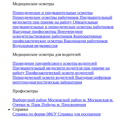
Медицинские осмотры
Периодические и предварительные осмотры
Периодические осмотры работников
Предварительный
медосмотр при приеме на работу
Обязательные
предварительные и периодические осмотры работников
Выездные профосмотры
Внеочередное
освидетельствование работников
Корпоративные
профилактические осмотры
Вакцинация работников
Водолазная медкомиссия
Медицинские осмотры для водителей
Проведение предрейсового осмотра водителей
Предварительный медосмотр водителя при приеме на
работу
Профилактический осмотр водителей
Периодический осмотр водителей
Выездная цифровая
рентгенодиагностическая лаборатория
Профосмотры
Выборгский район
Московский район
м. Московская
м.
Озерки
м. Парк Победы
м. Просвещения
Справки
Справка по форме 086/У
Справка для посещения