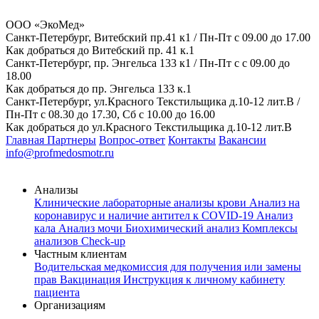
ООО «ЭкоМед»
Санкт-Петербург, Витебский пр.41 к1 / Пн-Пт с 09.00 до 17.00
Как добраться до Витебский пр. 41 к.1
Санкт-Петербург, пр. Энгельса 133 к1 / Пн-Пт с с 09.00 до
18.00
Как добраться до пр. Энгельса 133 к.1
Санкт-Петербург, ул.Красного Текстильщика д.10-12 лит.В /
Пн-Пт с 08.30 до 17.30, Сб с 10.00 до 16.00
Как добраться до ул.Красного Текстильщика д.10-12 лит.В
Главная
Партнеры
Вопрос-ответ
Контакты
Вакансии
info@profmedosmotr.ru
Анализы
Клинические лабораторные анализы крови
Анализ на
коронавирус и наличие антител к COVID-19
Анализ
кала
Анализ мочи
Биохимический анализ
Комплексы
анализов Check-up
Частным клиентам
Водительская медкомиссия для получения или замены
прав
Вакцинация
Инструкция к личному кабинету
пациента
Организациям