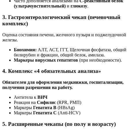
Часто дополняется анализами на
С-реактивный белок
(ультрачувствительный)
и
глюкозу
.
3. Гастроэнтерологический чекап (печеночный
комплекс)
Оценка состояния печени, желчного пузыря и поджелудочной
железы.
Биохимия:
АЛТ, АСТ, ГГТ, Щелочная фосфатаза, общий
билирубин и фракции, общий белок, амилаза.
Маркеры вирусных гепатитов
(при необходимости).
4. Комплекс «4 обязательных анализа»
Обязателен для оформления медкнижки, госпитализации,
получения разрешения на работу.
Антитела к
ВИЧ
Реакция на
Сифилис
(RPR, РМП)
Маркеры
Гепатита B
(HBsAg)
Маркеры
Гепатита С
(Anti-HCV)
5. Расширенные чекапы (по полу и возрасту)