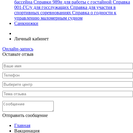
бассейна
Справки 989н для работы c гостайной
Справка
001-ГС/у для госслужащих
Справка для участия в
спортивных соревнованиях
Справка о годности к
управлению маломерным судном
Санкнижки
Личный кабинет
Онлайн-запись
Оставьте отзыв
Отправить сообщение
Главная
Вакцинация