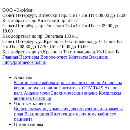
ООО «ЭкоМед»
Санкт-Петербург, Витебский пр.41 к1 / Пн-Пт с 09.00 до 17.00
Как добраться до Витебский пр. 41 к.1
Санкт-Петербург, пр. Энгельса 133 к1 / Пн-Пт с с 09.00 до
18.00
Как добраться до пр. Энгельса 133 к.1
Санкт-Петербург, ул.Красного Текстильщика д.10-12 лит.В /
Пн-Пт с 08.30 до 17.30, Сб с 10.00 до 16.00
Как добраться до ул.Красного Текстильщика д.10-12 лит.В
Главная
Партнеры
Вопрос-ответ
Контакты
Вакансии
info@profmedosmotr.ru
Анализы
Клинические лабораторные анализы крови
Анализ на
коронавирус и наличие антител к COVID-19
Анализ
кала
Анализ мочи
Биохимический анализ
Комплексы
анализов Check-up
Частным клиентам
Водительская медкомиссия для получения или замены
прав
Вакцинация
Инструкция к личному кабинету
пациента
Организациям