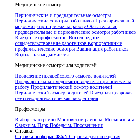
Медицинские осмотры
Периодические и предварительные осмотры
Периодические осмотры работников
Предварительный
медосмотр при приеме на работу
Обязательные
предварительные и периодические осмотры работников
Выездные профосмотры
Внеочередное
освидетельствование работников
Корпоративные
профилактические осмотры
Вакцинация работников
Водолазная медкомиссия
Медицинские осмотры для водителей
Проведение предрейсового осмотра водителей
Предварительный медосмотр водителя при приеме на
работу
Профилактический осмотр водителей
Периодический осмотр водителей
Выездная цифровая
рентгенодиагностическая лаборатория
Профосмотры
Выборгский район
Московский район
м. Московская
м.
Озерки
м. Парк Победы
м. Просвещения
Справки
Справка по форме 086/У
Справка для посещения