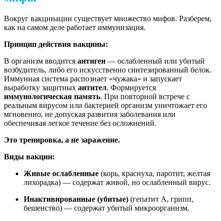
Вокруг вакцинации существует множество мифов. Разберем,
как на самом деле работает иммунизация.
Принцип действия вакцины:
В организм вводится
антиген
— ослабленный или убитый
возбудитель, либо его искусственно синтезированный белок.
Иммунная система распознает «чужака» и запускает
выработку защитных
антител
. Формируется
иммунологическая память
. При повторной встрече с
реальным вирусом или бактерией организм уничтожает его
мгновенно, не допуская развития заболевания или
обеспечивая легкое течение без осложнений.
Это тренировка, а не заражение.
Виды вакцин:
Живые ослабленные
(корь, краснуха, паротит, желтая
лихорадка) — содержат живой, но ослабленный вирус.
Инактивированные (убитые)
(гепатит А, грипп,
бешенство) — содержат убитый микроорганизм.