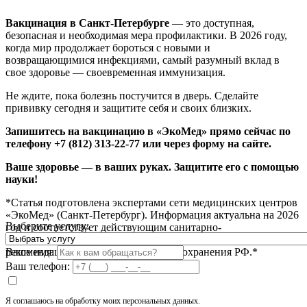
Вакцинация в Санкт-Петербурге
— это доступная,
безопасная и необходимая мера профилактики. В 2026 году,
когда мир продолжает бороться с новыми и
возвращающимися инфекциями, самый разумный вклад в
свое здоровье — своевременная иммунизация.
Не ждите, пока болезнь постучится в дверь. Сделайте
прививку сегодня и защитите себя и своих близких.
Запишитесь на вакцинацию в «ЭкоМед» прямо сейчас по
телефону +7 (812) 313-22-77 или через форму на сайте.
Ваше здоровье — в ваших руках. Защитите его с помощью
науки!
*Статья подготовлена экспертами сети медицинских центров
«ЭкоМед» (Санкт-Петербург). Информация актуальна на 2026
Выберите услугу:
год и соответствует действующим санитарно-
эпидемиологическим правилам и клиническим
Запишитесь на прием
рекомендациям Министерства здравоохранения РФ.*
Ваше имя:
Ваш телефон:
Я соглашаюсь на обработку моих персональных данных.