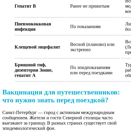
Вс
Гепатит В
Ранее не привитым
ме
ко
Пневмококковая
Ли
По показаниям
инфекция
бо
Вс
Весной (планово) или
Клещевой энцефалит
(Л
экстренно
пр
Брюшной тиф,
Ту
По эпидпоказаниям
дизентерия Зонне,
ра
или перед поездками
гепатит А
об
Вакцинация для путешественников:
что нужно знать перед поездкой?
Санкт-Петербург — город с активным международным
сообщением. Жители и гости Северной столицы часто
выезжают за границу. В разных странах существует свой
эпидемиологический фон.